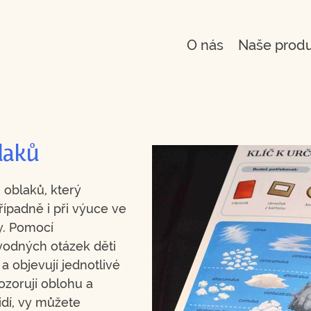
O nás
Naše prod
blaků
ů oblaků, který
případně i při výuce ve
dy. Pomocí
odných otázek děti
 objevují jednotlivé
ozorují oblohu a
vidí, vy můžete