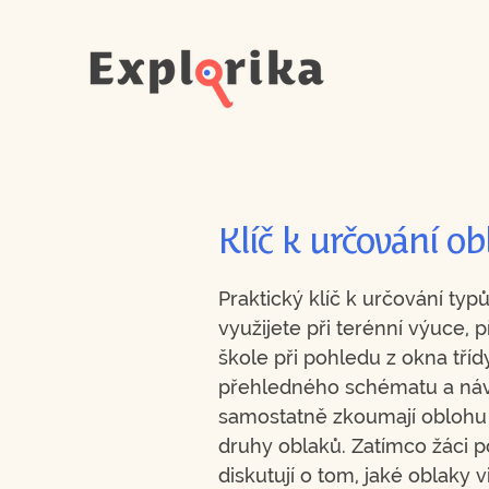
Klíč k určování o
Praktický klíč k určování typ
využijete při terénní výuce, 
škole při pohledu z okna tří
přehledného schématu a náv
samostatně zkoumají oblohu a
druhy oblaků. Zatímco žáci p
diskutují o tom, jaké oblaky 