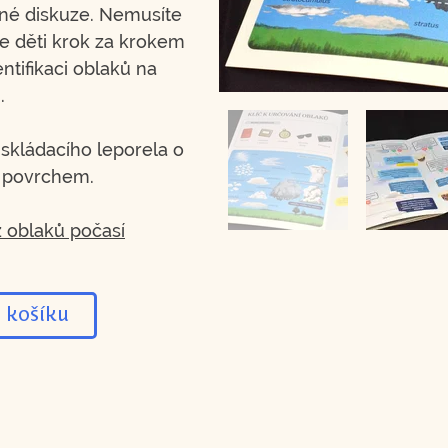
ečné diskuze. Nemusíte
e děti krok za krokem
ntifikaci oblaků na
.
 skládacího leporela o
 povrchem.
 oblaků počasí
 košíku