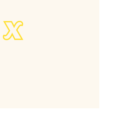
Kontakt
Explorika
Hornomlýnská 1236/8
148 00 Praha 4
Česká republika
E-mail:
jakub.holec@explorika.cz
Sledujte nás