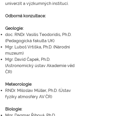
univerzit a výzkumných institucí.
Odborná konzultace:
Geologie:
doc. RNDr. Vasilis Teodoridis, Ph.D.
(
Pedagogická fakulta UK
)
Mgr. Luboš Vrtiška, Ph.D. (Národní
muzeum)
Mgr. David Čapek, Ph.D.
(Astronomický ústav Akademie věd
ČR)
Meteorologie
:
RNDr. Miloslav Müller, Ph.D. (Ústav
fyziky atmosféry AV ČR)
Biologie:
Mgr. Dagmar Říhová, Ph.D.