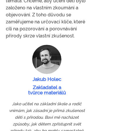
témata. Chceme, aby učení dětí bylo
založeno na vlastním zkoumání a
objevování. Z toho důvodu se
zaměřujeme na určovací klíče, které
cílí na pozorování a porovnávání
přírody skrze vlastní zkušenost.
Jakub Holec
Zakladatel a
tvůrce materiálů
Jako učitel na základní škole a rodič
vnímám, jak zásadní je přímá zkušenost
dětí s přírodou. Baví mě nacházet
způsoby, jak dětem zpřístupnit svět
přírody tak, aby ho mohly samostatně