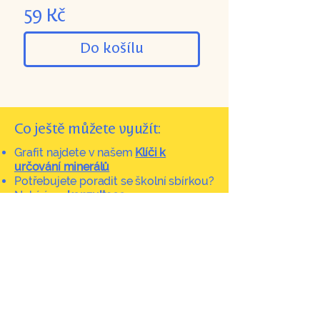
59 Kč
Do košílu
Co ještě můžete využít:
Grafit najdete v našem
Klíči k
určování minerálů
Potřebujete poradit se školní sbírkou?
Nabízíme
konzultace
Kontakt