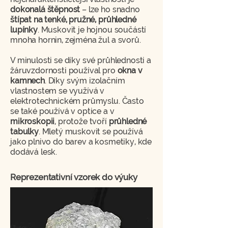
dokonalá štěpnost
– lze ho snadno
štípat na tenké, pružné, průhledné
lupínky
. Muskovit je hojnou součástí
mnoha hornin, zejména žul a svorů.
V minulosti se díky své průhlednosti a
žáruvzdornosti používal pro
okna v
kamnech
. Díky svým izolačním
vlastnostem se využívá v
elektrotechnickém průmyslu. Často
se také používá v optice a v
mikroskopii
, protože tvoří
průhledné
tabulky
. Mletý muskovit se používá
jako plnivo do barev a kosmetiky, kde
dodává lesk.
Reprezentativní vzorek do výuky