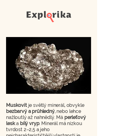
Muskovit
je světlý minerál, obvykle
bezbarvý a průhledný
, nebo lehce
nažloutlý až nahnědlý. Má
perleťový
lesk
a
bílý vryp
. Minerál má nízkou
tvrdost 2–2,5 a jeho
nejcharakterističtější vlastností je