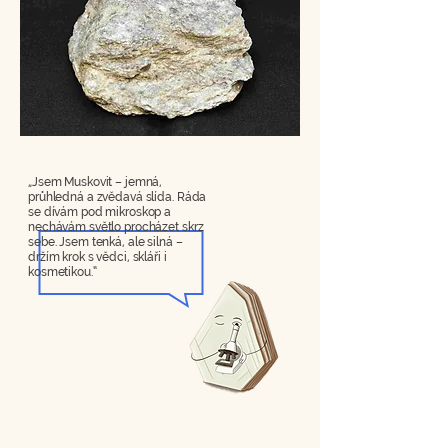
„Jsem Muskovit – jemná,
průhledná a zvědavá slída. Ráda
se dívám pod mikroskop a
nechávám světlo procházet skrz
sebe. Jsem tenká, ale silná –
držím krok s vědci, skláři i
kosmetikou.“