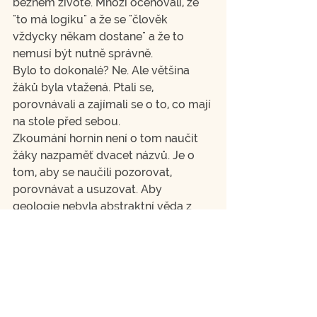
běžném životě. Mnozí oceňovali, že 
"to má logiku" a že se "člověk 
vždycky někam dostane" a že to 
nemusí být nutně správně.
Bylo to dokonalé? Ne. Ale většina 
žáků byla vtažená. Ptali se, 
porovnávali a zajímali se o to, co mají 
na stole před sebou.
Zkoumání hornin není o tom naučit 
žáky nazpaměť dvacet názvů. Je o 
tom, aby se naučili pozorovat, 
porovnávat a usuzovat. Aby 
geologie nebyla abstraktní věda z 
učebnice, ale něco hmatatelného. 
Doslova.
Materiály, se kterými jsme ve výuce 
pracovali můžete 
stáhnout a použít 
do své výuky
.