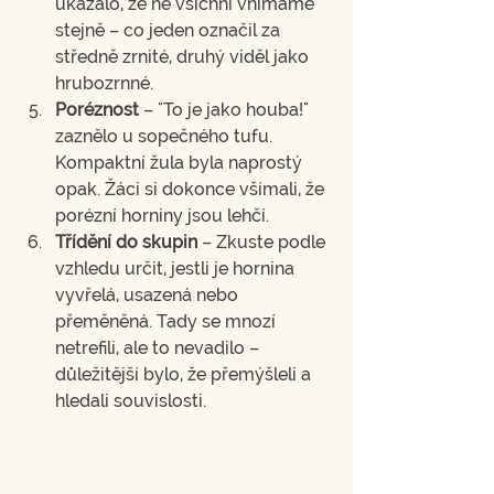
ukázalo, že ne všichni vnímáme 
stejně – co jeden označil za 
středně zrnité, druhý viděl jako 
hrubozrnné.
Poréznost
 – "To je jako houba!" 
zaznělo u sopečného tufu. 
Kompaktní žula byla naprostý 
opak. Žáci si dokonce všímali, že 
porézní horniny jsou lehčí.
Třídění do skupin
 – Zkuste podle 
vzhledu určit, jestli je hornina 
vyvřelá, usazená nebo 
přeměněná. Tady se mnozí 
netrefili, ale to nevadilo – 
důležitější bylo, že přemýšleli a 
hledali souvislosti.