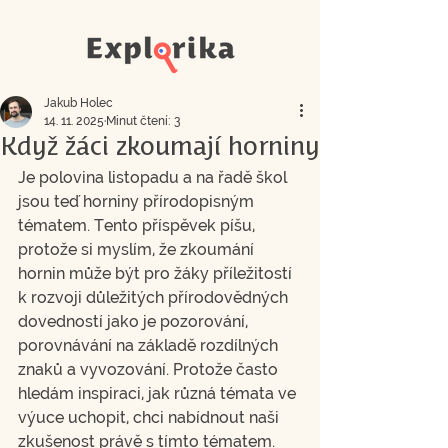
Jakub Holec
14. 11. 2025
Minut čtení: 3
Když žáci zkoumají horniny
Je polovina listopadu a na řadě škol 
jsou teď horniny přírodopisným 
tématem. Tento příspěvek píšu, 
protože si myslím, že zkoumání 
hornin může být pro žáky příležitostí 
k rozvoji důležitých přírodovědných 
dovedností jako je pozorování, 
porovnávání na základě rozdílných 
znaků a vyvozování. Protože často 
hledám inspiraci, jak různá témata ve 
výuce uchopit, chci nabídnout naši 
zkušenost právě s tímto tématem.