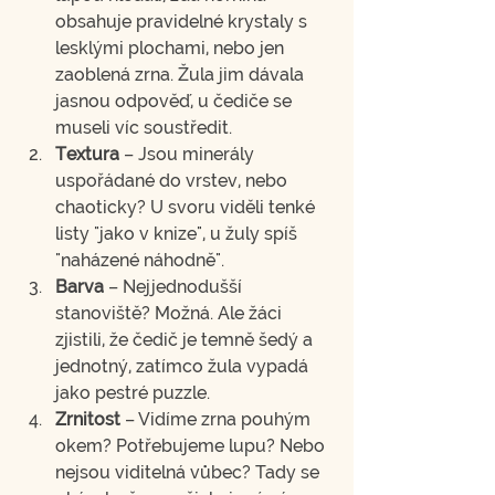
obsahuje pravidelné krystaly s 
lesklými plochami, nebo jen 
zaoblená zrna. Žula jim dávala 
jasnou odpověď, u čediče se 
museli víc soustředit.
Textura
 – Jsou minerály 
uspořádané do vrstev, nebo 
chaoticky? U svoru viděli tenké 
listy "jako v knize", u žuly spíš 
"naházené náhodně".
Barva
 – Nejjednodušší 
stanoviště? Možná. Ale žáci 
zjistili, že čedič je temně šedý a 
jednotný, zatímco žula vypadá 
jako pestré puzzle.
Zrnitost
 – Vidíme zrna pouhým 
okem? Potřebujeme lupu? Nebo 
nejsou viditelná vůbec? Tady se 