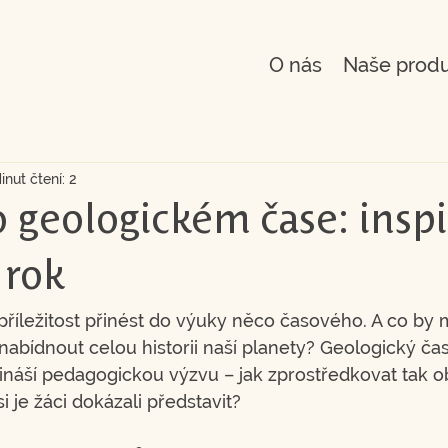
O nás
Naše prod
inut čtení: 2
o geologickém čase: insp
 rok
příležitost přinést do výuky něco časového. A co by 
bídnout celou historii naší planety? Geologický čas
řináší pedagogickou výzvu – jak zprostředkovat tak o
i je žáci dokázali představit?