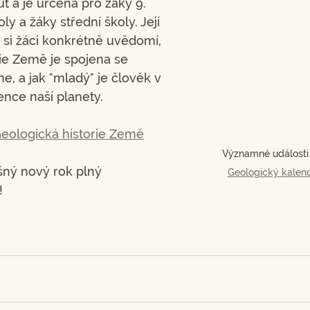
ut a je určena pro žáky 9. 
ly a žáky střední školy. Její 
 si žáci konkrétně uvědomí, 
rie Země je spojena se 
e, a jak "mladý" je člověk v 
ence naší planety.
eologická historie Země
Významné události v
ný nový rok plný 
Geologický kalen
!