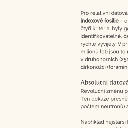
Pro relativní datová
indexové fosilie
 – 
čtyři kritéria: byly
identifikovatelné, č
rychle vyvíjely. V 
milionů let) jsou to 
v druhohorních (251
dírkonožci (foramini
Absolutní datov
Revoluční změnu při
Ten dokáže přesně 
počtem neutronů) a 
Například nejstarší