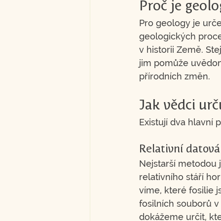
Proč je geolo
Pro geology je urče
geologických proc
v historii Země. St
jim pomůže uvědomi
přírodních změn.
Jak vědci urč
Existují dva hlavní
Relativní datová
Nejstarší metodou j
relativního stáří h
víme, které fosilie 
fosilních souborů v
dokážeme určit, kte