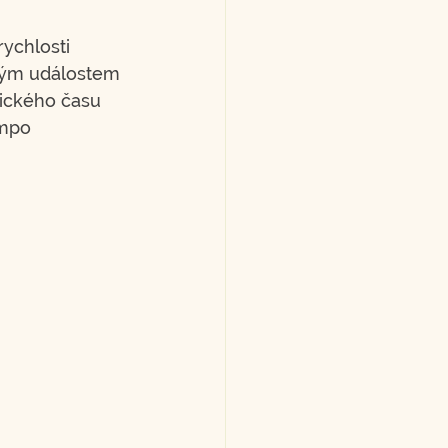
rychlosti 
ným událostem 
gického času 
empo 