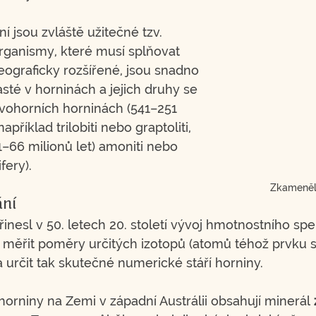
ní jsou zvláště užitečné tzv. 
organismy, které musí splňovat 
 geograficky rozšířené, jsou snadno 
asté v horninách a jejich druhy se 
prvohorních horninách (541–251 
například trilobiti nebo graptoliti, 
–66 milionů let) amoniti nebo 
fery).
Zkameněli
ání
nesl v 50. letech 20. století vývoj hmotnostního spe
měřit poměry určitých izotopů (atomů téhož prvku 
určit tak skutečné numerické stáří horniny.
 horniny na Zemi v západní Austrálii obsahují minerál 