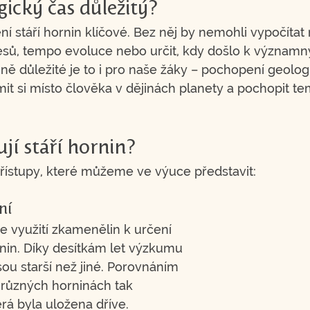
gický čas důležitý?
ní stáří hornin klíčové. Bez něj by nemohli vypočítat 
esů, tempo evoluce nebo určit, kdy došlo k význam
ejně důležité je to i pro naše žáky – pochopení geolo
t si místo člověka v dějinách planety a pochopit t
ují stáří hornin?
 přístupy, které můžeme ve výuce představit:
ní
e využití zkamenělin k určení 
ornin. Díky desítkám let výzkumu 
jsou starší než jiné. Porovnáním 
 různých horninách tak 
rá byla uložena dříve.