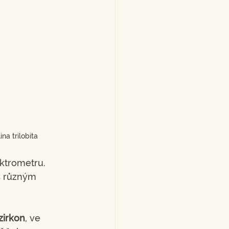
na trilobita
ktrometru. 
s různým 
zirkon
, ve 