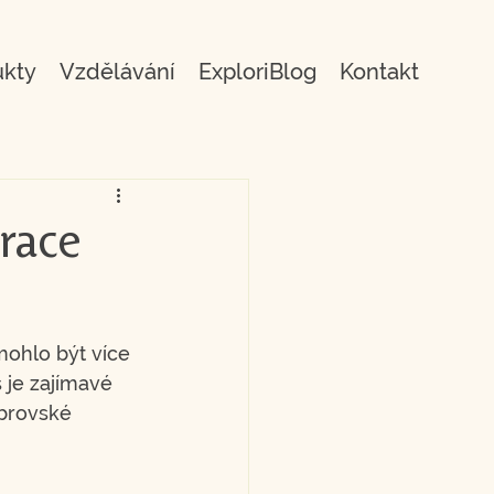
ukty
Vzdělávání
ExploriBlog
Kontakt
irace
mohlo být více 
 je zajímavé 
brovské 