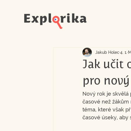
Jakub Holec
4. 1.
M
Jak učit 
pro nový
Nový rok je skvělá 
časové než žákům na
téma, které však p
časové úseky, aby s