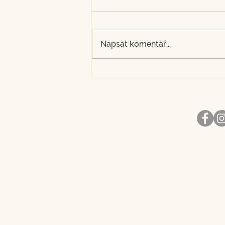
Napsat komentář...
Geologický kalendář 2026:
Celá historie Země v
jednom roce
Kontakt
Sledujte
Explorika
Hornomlýnská 1236/8
148 00 Praha 4
Česká republika
E-mail:
jakub.holec@explorika.cz