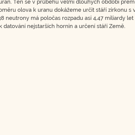
uran. Ten se v průběhu velmi dlouhých období přem
měru olova k uranu dokážeme určit stáří zirkonu s 
38 neutrony má poločas rozpadu asi 4,47 miliardy let
datování nejstarších hornin a určení stáří Země.