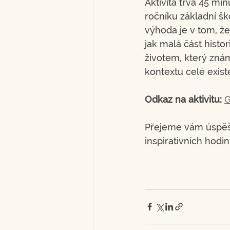
Aktivita trvá 45 min
ročníku základní ško
výhoda je v tom, že
jak malá část histo
životem, který znám
kontextu celé exist
Odkaz na aktivitu:
G
Přejeme vám úspěš
inspirativních hodin