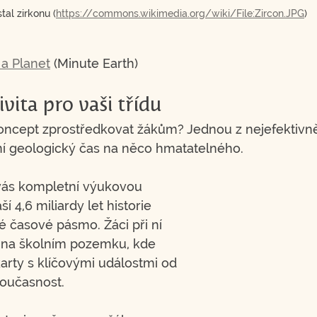
tal zirkonu (
https://commons.wikimedia.org/wiki/File:Zircon.JPG
)
a Planet
 (Minute Earth)
ivita pro vaši třídu
koncept zprostředkovat žákům? Jednou z nejefektivn
tní geologický čas na něco hmatatelného.
 vás kompletní výukovou 
ší 4,6 miliardy let historie 
časové pásmo. Žáci při ní 
 na školním pozemku, kde 
arty s klíčovými událostmi od 
současnost.