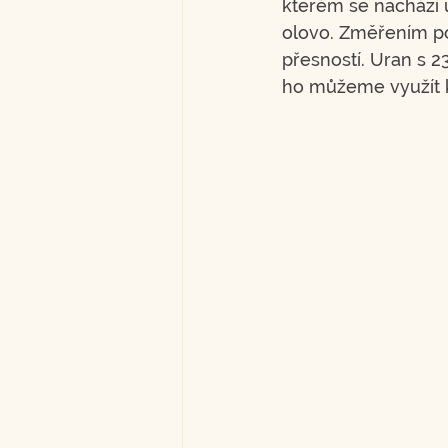
kterém se nachází 
olovo. Změřením po
přesností. Uran s 2
ho můžeme využít k 