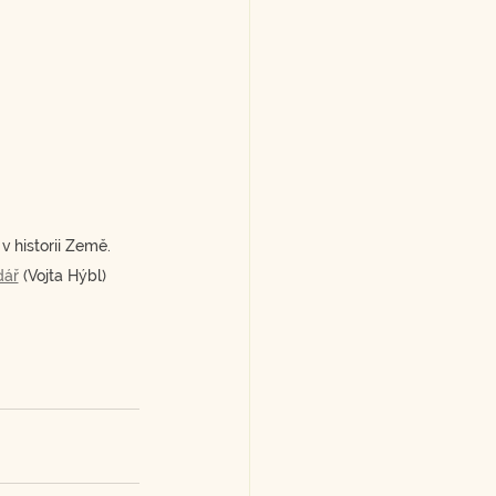
 historii Země. 
dář
 (Vojta Hýbl)