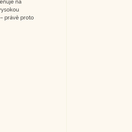
ěňuje na 
vysokou 
 – právě proto 