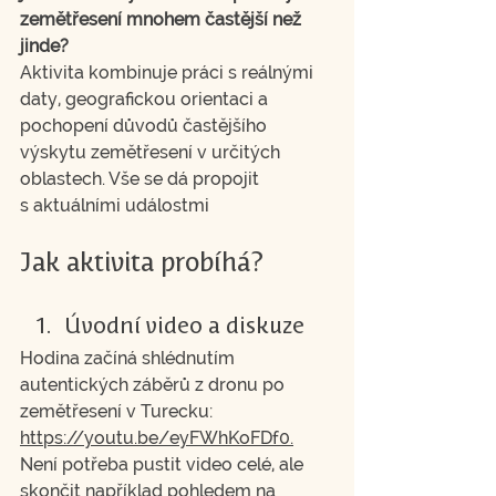
zemětřesení mnohem častější než 
jinde?
Aktivita kombinuje práci s reálnými 
daty, geografickou orientaci a 
pochopení důvodů častějšího 
výskytu zemětřesení v určitých 
oblastech. Vše se dá propojit 
s aktuálními událostmi
Jak aktivita probíhá?
Úvodní video a diskuze
Hodina začíná shlédnutím 
autentických záběrů z dronu po 
zemětřesení v Turecku: 
https://youtu.be/eyFWhKoFDf0.
Není potřeba pustit video celé, ale 
skončit například pohledem na 