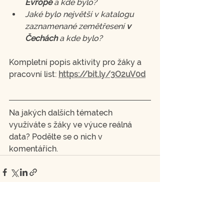
Evropě
 a kde bylo?
Jaké bylo největší v katalogu 
zaznamenané zemětřesení 
v 
Čechách
 a kde bylo?
Kompletní popis aktivity pro žáky a 
pracovní list: 
https://bit.ly/3O2uV0d
Na jakých dalších tématech 
využíváte s žáky ve výuce reálná 
data? Podělte se o nich v 
komentářích.