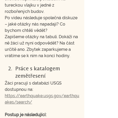
tureckou vlajku v jedné z 
rozbořených budov.
Po videu následuje společná diskuze 
– jaké otázky nás napadají? Co 
bychom chtěli vědět?
Zapíšeme otázky na tabuli. Dokáží na 
ně žáci už nyní odpovědět? Na část 
určitě ano. Zbytek zaparkujeme a 
vrátíme se k nim na konci hodiny.
Práce s katalogem 
zemětřesení
Žáci pracují s databází USGS 
dostupnou na: 
https://earthquake.usgs.gov/earthqu
akes/search/
Postup je následující: