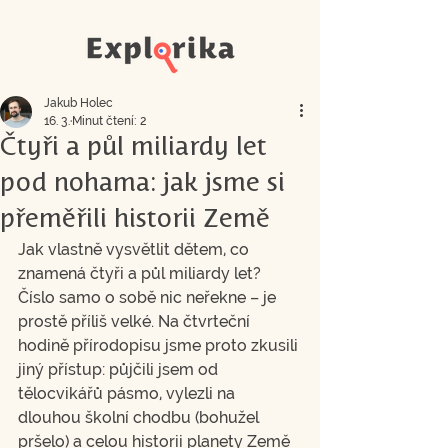
Jakub Holec
16. 3.
Minut čtení: 2
Čtyři a půl miliardy let
pod nohama: jak jsme si
přeměřili historii Země
Jak vlastně vysvětlit dětem, co 
znamená čtyři a půl miliardy let? 
Číslo samo o sobě nic neřekne – je 
prostě příliš velké. Na čtvrteční 
hodině přírodopisu jsme proto zkusili 
jiný přístup: půjčili jsem od 
tělocvikářů pásmo, vylezli na 
dlouhou školní chodbu (bohužel 
pršelo) a celou historii planety Země 