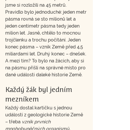
jsme si rozložili na 45 metrů.
Pravidlo bylo jednoduché: jeden metr 
pásma rovná se sto milionů let a 
jeden centimetr pásma tedy jeden 
milion let. Jasně, chtělo to mocnou 
trojčlenku a trochu počítání. Jeden 
konec pásma – vznik Země před 4,5 
miliardami let. Druhý konec – dnešek. 
A mezi tím? To bylo na žácích, aby si 
na pásmu přišli na správné místo pro 
dané události daleké historie Země.
Každý žák byl jedním 
mezníkem
Každý dostal kartičku s jednou 
událostí z geologické historie Země 
– třeba 
vznik prvních 
mnohobuněčných organismů
, 