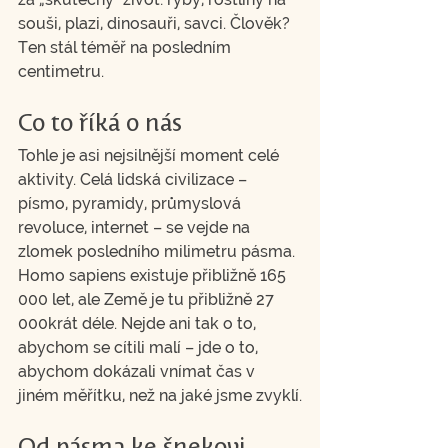
souši, plazi, dinosauři, savci. Člověk? 
Ten stál téměř na posledním 
centimetru.
Co to říká o nás
Tohle je asi nejsilnější moment celé 
aktivity. Celá lidská civilizace – 
písmo, pyramidy, průmyslová 
revoluce, internet – se vejde na 
zlomek posledního milimetru pásma. 
Homo sapiens existuje přibližně 165 
000 let, ale Země je tu přibližně 27 
000krát déle. Nejde ani tak o to, 
abychom se cítili malí – jde o to, 
abychom dokázali vnímat čas v 
jiném měřítku, než na jaké jsme zvyklí.