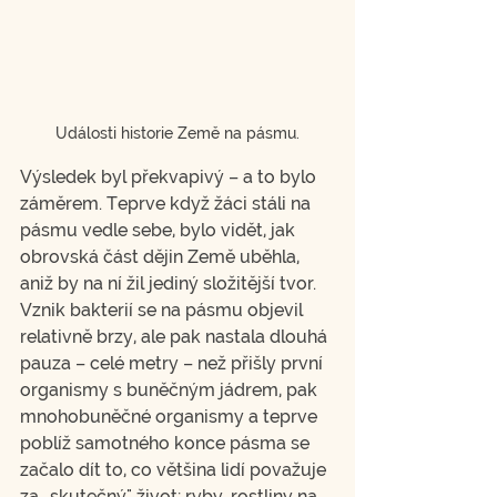
Události historie Země na pásmu.
Výsledek byl překvapivý – a to bylo 
záměrem. Teprve když žáci stáli na 
pásmu vedle sebe, bylo vidět, jak 
obrovská část dějin Země uběhla, 
aniž by na ní žil jediný složitější tvor. 
Vznik bakterií se na pásmu objevil 
relativně brzy, ale pak nastala dlouhá 
pauza – celé metry – než přišly první 
organismy s buněčným jádrem, pak 
mnohobuněčné organismy a teprve 
poblíž samotného konce pásma se 
začalo dít to, co většina lidí považuje 
za „skutečný" život: ryby, rostliny na 