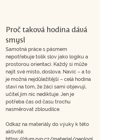
Proč taková hodina dává 
smysl
Samotná práce s pásmem 
nepotřebuje tolik slov jako logiku a 
prostorou orientaci. Každý si může 
najít své místo, doslova. Navíc – a to 
je možná nejdůležitější – celá hodina 
staví na tom, že žáci sami objevují, 
učitel jim nic nediktuje. Jen je 
potřeba čas od času trochu 
nasměrovat zbloudilce.
Odkaz na materiály do výuky k této 
aktivitě: 
https://dum.rvp.cz/material/geologi