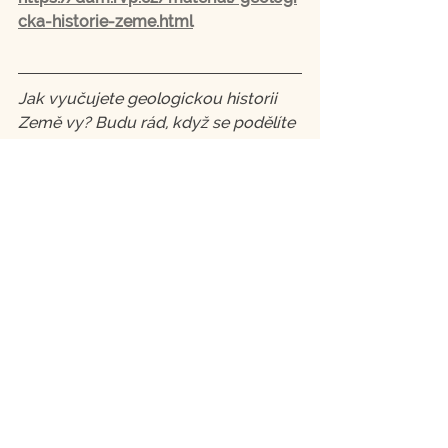
cka-historie-zeme.html
Jak vyučujete geologickou historii 
Země vy? Budu rád, když se podělíte 
o své nápady a zkušenosti v 
komentářích.
Zobrazit vše
Nejnovější příspěvky