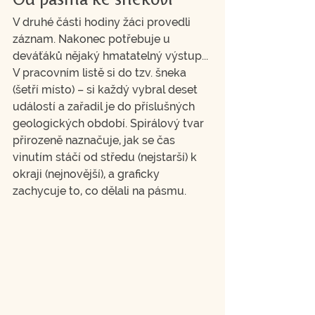
Od pásma ke šnekovi
V druhé části hodiny žáci provedli 
záznam. Nakonec potřebuje u 
deváťáků nějaký hmatatelný výstup... 
V pracovním listě si do tzv. šneka 
(šetří místo) – si každý vybral deset 
událostí a zařadil je do příslušných 
geologických období. Spirálový tvar 
přirozeně naznačuje, jak se čas 
vinutím stáčí od středu (nejstarší) k 
okraji (nejnovější), a graficky 
zachycuje to, co dělali na pásmu.