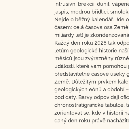
intrusivní brekcii, dunit, vápe
jaspis, modrou břidlici, smolek,
Nejde o běžný kalendář. Jde 
časem: celá časová osa Země (
miliardy let) je zkondenzovan
Každý den roku 2026 tak odpo
letům geologické historie naší
měsíců jsou zvýrazněny různé
události, které vám pomohou p
představitelné časové úseky g
Země. Důležitým prvkem kalen
geologických eónů a období 
pod daty. Barvy odpovídají ofic
chronostratigrafické tabulce, t
zorientovat se, kde v historii n
daný den roku právě nacházít