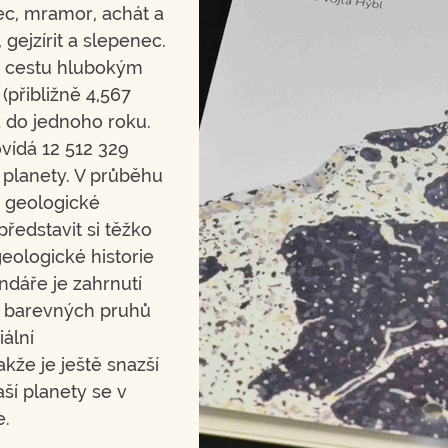
nec, mramor, achát a
 gejzírit a slepenec.
o cestu hlubokým
přibližně 4,567
á do jednoho roku.
vídá 12 512 329
 planety. V průběhu
 geologické
ředstavit si těžko
eologické historie
dáře je zahrnutí
– barevných pruhů
iální
akže je ještě snazší
aší planety se v
e.