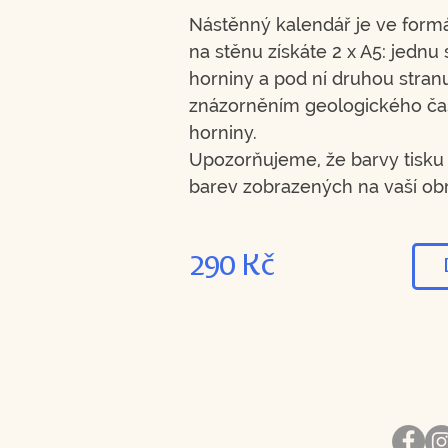
Nástěnný kalendář je ve formá
na stěnu získáte 2 x A5: jednu s
horniny a pod ní druhou stran
znázorněním geologického ča
horniny.
Upozorňujeme, že barvy tisku 
barev zobrazených na vaší ob
290 Kč
Kontakt
Sledujte
Explorika