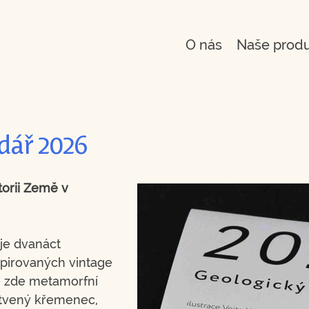
O nás
Naše prod
dář 2026
torii Země v
je dvanáct
nspirovaných vintage
e zde metamorfní
stvený křemenec,