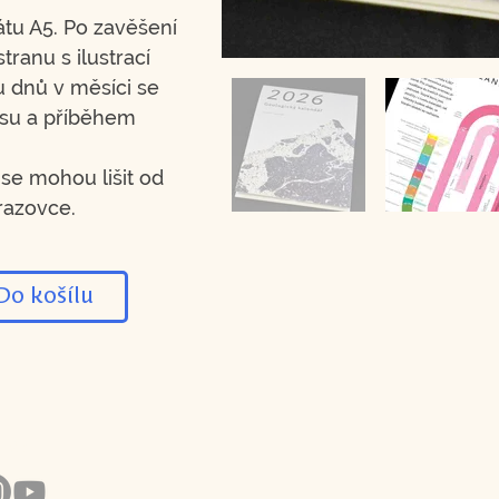
tu A5. Po zavěšení
tranu s ilustrací
u dnů v měsíci se
su a příběhem
se mohou lišit od
razovce.
Do košílu
 nás